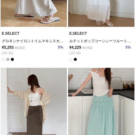
E.SELECT
E.SELECT
グロネンナイロントイムマキシスカート
ルテットポップコーンシーツルートイムロングスカート
¥5,293
5%
¥4,229
5%
¥5,572
¥4,452
(30~36)
(28~36)