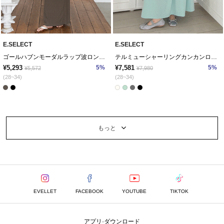
E.SELECT
E.SELECT
ゴールハブンモーダルラップ波ロングスカート
テルミューシャーリングカンカンロングスカート
¥5,293
5%
¥7,581
5%
¥5,572
¥7,980
(28~34)
(28~34)
もっと
EVELLET
FACEBOOK
YOUTUBE
TIKTOK
アプリ·ダウンロード