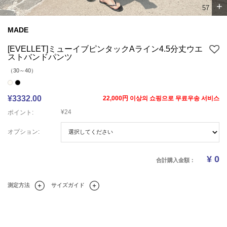
+
6
7
MADE
[EVELLET]ミューイブピンタックAライン4.5分丈ウエ
ストバンドパンツ
（30～40）
¥3332.00
22,000円 이상의 쇼핑으로 무료우송 서비스
¥24
ポイント:
オプション:
¥
0
合計購入金額：
測定方法
サイズガイド
Q&A(0)
商品の詳細情報
のサイズ
レビュー