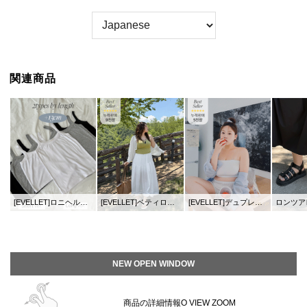
関連商品
[EVELLET]ロニヘル長さ別レーヨンズ版紐スリブリス
[EVELLET]ベティロサマーボレロカーディガン
[EVELLET]デュプレット人絹チューブブラトップ
ロンツアレザースト
NEW OPEN WINDOW
商品の詳細情報O VIEW ZOOM