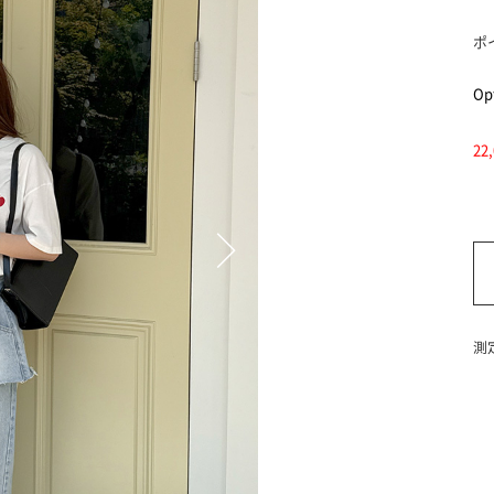
ポ
Opt
2
測