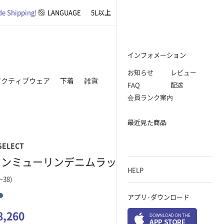
e Shipping!
LANGUAGE
5L以上
基本アイテム
オフィスルック
インフォメーション
お知らせ
レビュー
アクティブウェア
下着
雑貨
FAQ
配送
会員ランク案内
最近見た商品
SELECT
センミューリンデニムラップスカートパンツSET
HELP
~38)
アプリ·ダウンロード
8,260