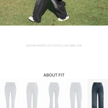
EDITOR l PHOTO: HJY l STYLE: LSH l WEB: KYR