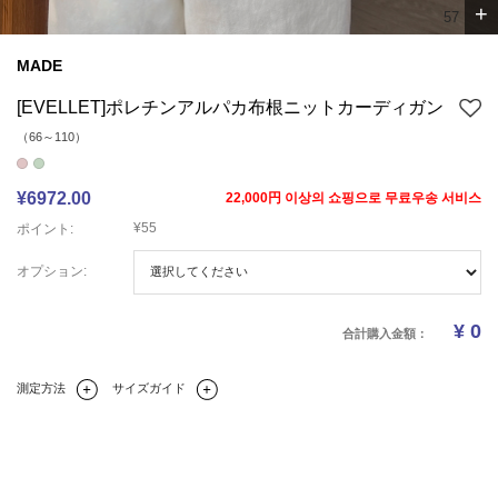
+
6
7
MADE
[EVELLET]ポレチンアルパカ布根ニットカーディガン
（66～110）
¥6972.00
22,000円 이상의 쇼핑으로 무료우송 서비스
¥55
ポイント:
オプション:
¥
0
合計購入金額：
測定方法
サイズガイド
Q&A(0)
商品の詳細情報
のサイズ
レビュー