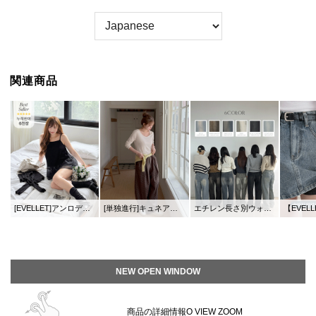
関連商品
[EVELLET]アンロディレイヤードフリルスリブリス
[単独進行]キュネアベーシックUネックティーシャツ
エチレン長さ別ウォッシングワイドデニムパンツ
【EVELLET】ポップピ
NEW OPEN WINDOW
商品の詳細情報O VIEW ZOOM