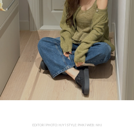
EDITOR l PHOTO: HJY l STYLE: PMK l WEB: NHJ