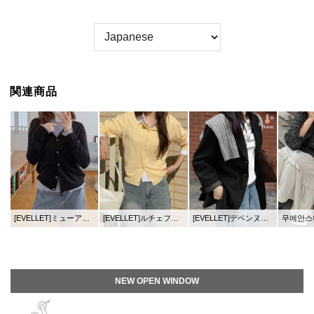
関連商品
[EVELLET]ミューアドリオセルレイヤードスリムフィット波ティーシャツ
[EVELLET]ルチェフスパンスリムフィットセミクロップシャツ
[EVELLET]デベンヌヘリンボーンキルティングシングルジャケット
무에안스웨이
NEW OPEN WINDOW