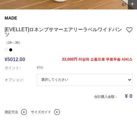
+
7
7
MADE
[EVELLET]ロネンブサマーエアリーラベルワイドパン
ツ
（28～38）
¥5012.00
22,000円 이상의 쇼핑으로 무료우송 서비스
¥50
ポイント:
オプション:
¥
0
合計購入金額：
測定方法
サイズガイド
Q&A(0)
商品の詳細情報
のサイズ
レビュー