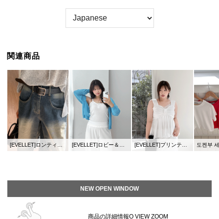
関連商品
[EVELLET]ロンティエボルドスクエアベルト
[EVELLET]ロビー＆ゴルジ＆フラワーボタン紐スリブリス
[EVELLET]プリンティレースキャップナッシュ
도켄부 세미크
NEW OPEN WINDOW
商品の詳細情報O VIEW ZOOM