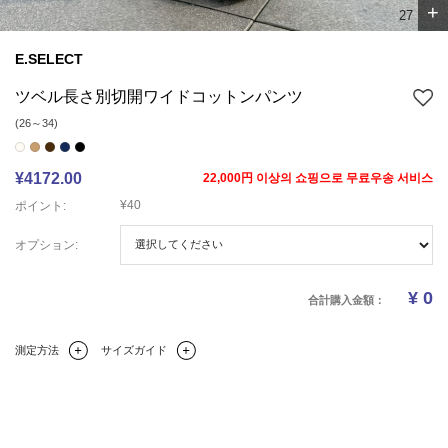
+
3
7
E.SELECT
ツベル長さ別切開ワイドコットンパンツ
(26～34)
¥4172.00
22,000円 이상의 쇼핑으로 무료우송 서비스
¥40
ポイント:
オプション:
¥
0
合計購入金額：
測定方法
サイズガイド
Q&A(0)
商品の詳細情報
のサイズ
レビュー