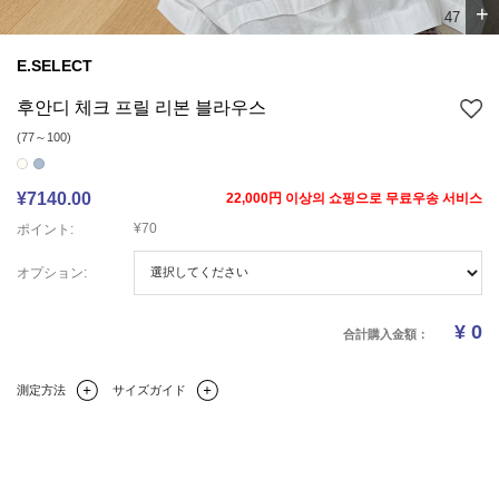
+
5
7
E.SELECT
후안디 체크 프릴 리본 블라우스
(77～100)
¥7140.00
22,000円 이상의 쇼핑으로 무료우송 서비스
¥70
ポイント:
オプション:
¥
0
合計購入金額：
測定方法
サイズガイド
Q&A(0)
商品の詳細情報
のサイズ
レビュー