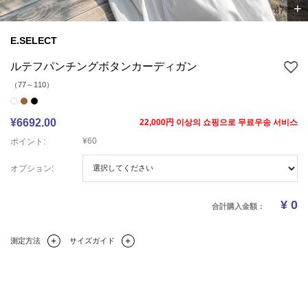
+
5
7
E.SELECT
ルテフパンチングボタンカーディガン
（77～110）
¥6692.00
22,000円 이상의 쇼핑으로 무료우송 서비스
¥60
ポイント:
オプション:
¥
0
合計購入金額：
測定方法
サイズガイド
Q&A(0)
商品の詳細情報
のサイズ
レビュー