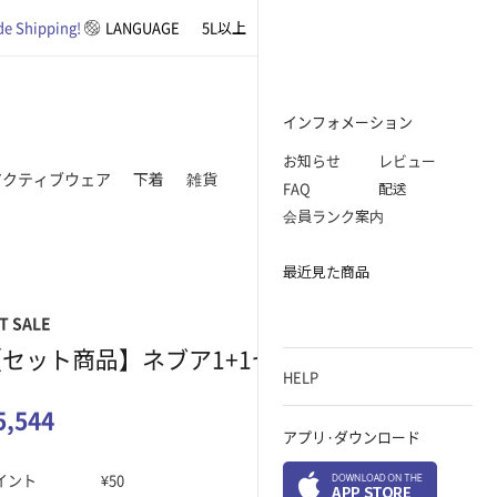
e Shipping!
LANGUAGE
5L以上
基本アイテム
オフィスルック
インフォメーション
お知らせ
レビュー
アクティブウェア
下着
雑貨
FAQ
配送
会員ランク案内
最近見た商品
T SALE
【セット商品】ネブア1+1セット
HELP
5,544
アプリ·ダウンロード
イント
¥50