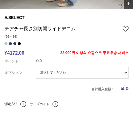
+
4
7
E.SELECT
テアチャ長さ別切開ワイドデニム
(26～34)
¥4172.00
22,000円 이상의 쇼핑으로 무료우송 서비스
¥40
ポイント:
オプション:
¥
0
合計購入金額：
測定方法
サイズガイド
Q&A(0)
商品の詳細情報
のサイズ
レビュー