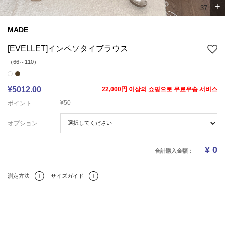
+
4
7
MADE
[EVELLET]インペソタイブラウス
（66～110）
¥5012.00
22,000円 이상의 쇼핑으로 무료우송 서비스
¥50
ポイント:
オプション:
¥
0
合計購入金額：
測定方法
サイズガイド
Q&A(0)
商品の詳細情報
のサイズ
レビュー