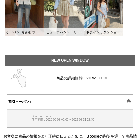
ケドベン 長さ別 ウォッシング ブーツカット デニム
ピューテハシャーリング ４分丈 ウエストバンド キュロットパンツ
ボティムラタンショルダーバッグ
NEW OPEN WINDOW
商品の詳細情報O VIEW ZOOM
割引クーポン
[1]
Summer Festa
使用期間 : 2026-06-08 00:00 ~ 2026-08-31 23:59
お客様に商品の情報をより正確に伝えるために、Ｇoogleの翻訳を通して商品情