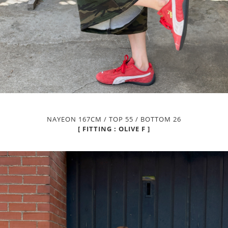
NAYEON 167CM / TOP 55 / BOTTOM 26
[ FITTING : OLIVE F ]