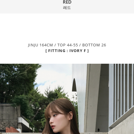
RED
레드
JINJU 164CM / TOP 44-55 / BOTTOM 26
[ FITTING : IVORY F ]