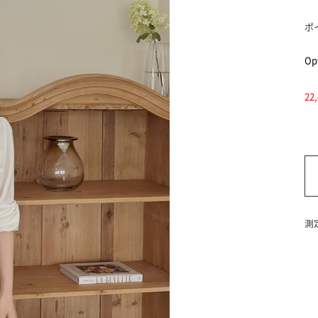
ポ
Opt
2
測