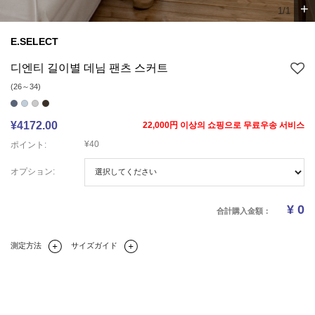
+
1/1
E.SELECT
디엔티 길이별 데님 팬츠 스커트
(26～34)
¥4172.00
22,000円 이상의 쇼핑으로 무료우송 서비스
¥40
ポイント:
オプション:
¥
0
合計購入金額：
測定方法
サイズガイド
Q&A(0)
商品の詳細情報
のサイズ
レビュー