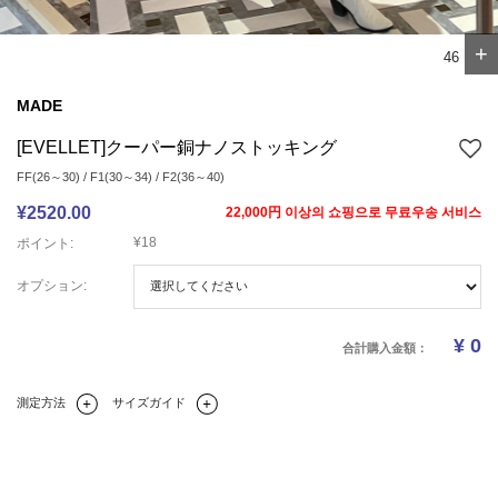
+
4
6
MADE
[EVELLET]クーパー銅ナノストッキング
FF(26～30) / F1(30～34) / F2(36～40)
¥2520.00
22,000円 이상의 쇼핑으로 무료우송 서비스
¥18
ポイント:
オプション:
¥
0
合計購入金額：
測定方法
サイズガイド
Q&A(0)
商品の詳細情報
のサイズ
レビュー