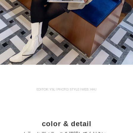
EDITOR: YSL l PHOTO: STYLE l WEB: HHJ
color & detail